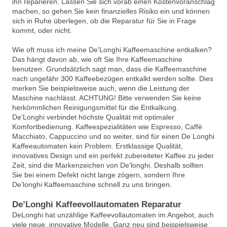
ihn reparieren. Lassen Sie sich vorab einen Kostenvoranschlag
machen, so gehen Sie kein finanzielles Risiko ein und können
sich in Ruhe überlegen, ob die Reparatur für Sie in Frage
kommt, oder nicht.
Wie oft muss ich meine De’Longhi Kaffeemaschine entkalken?
Das hängt davon ab, wie oft Sie Ihre Kaffeemaschine
benutzen. Grundsätzlich sagt man, dass die Kaffeemaschine
nach ungefähr 300 Kaffeebezügen entkalkt werden sollte. Dies
merken Sie beispielsweise auch, wenn die Leistung der
Maschine nachlässt. ACHTUNG! Bitte verwenden Sie keine
herkömmlichen Reinigungsmittel für die Entkalkung.
De’Longhi verbindet höchste Qualität mit optimaler
Komfortbedienung. Kaffeespezialitäten wie Espresso, Caffè
Macchiato, Cappuccino und so weiter, sind für einen De Longhi
Kaffeeautomaten kein Problem. Erstklassige Qualität,
innovatives Design und ein perfekt zubereiteter Kaffee zu jeder
Zeit, sind die Markenzeichen von De’longhi. Deshalb sollten
Sie bei einem Defekt nicht lange zögern, sondern Ihre
De’longhi Kaffeemaschine schnell zu uns bringen.
De’Longhi Kaffeevollautomaten Reparatur
DeLonghi hat unzählige Kaffeevollautomaten im Angebot, auch
viele neue, innovative Modelle. Ganz neu sind beispielsweise