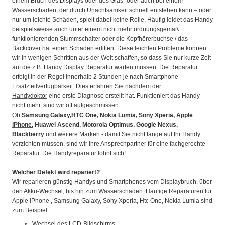
einem Bruch des Displays oder des Glas- oder auch bei einem
Wasserschaden, der durch Unachtsamkeit schnell entstehen kann – oder
nur um leichte Schäden, spielt dabei keine Rolle. Häufig leidet das Handy
beispielsweise auch unter einem nicht mehr ordnungsgemäß
funktionierenden Stummschalter oder die Kopfhörerbuchse / das
Backcover hat einen Schaden erlitten. Diese leichten Probleme können
wir in wenigen Schritten aus der Welt schaffen, so dass Sie nur kurze Zeit
auf die z.B. Handy Display Reparatur warten müssen. Die Reparatur
erfolgt in der Regel innerhalb 2 Stunden je nach Smartphone
Ersatzteilverfügbarkeit. Dies erfahren Sie nachdem der
Handydoktor
eine erste Diagnose erstellt hat. Funktioniert das Handy
nicht mehr, sind wir oft aufgeschmissen.
Ob
Samsung Galaxy
,
HTC One
, Nokia Lumia, Sony Xperia,
Apple
iPhone
, Huawei Ascend, Motorola Optimus, Google Nexus,
Blackberry
und weitere Marken - damit Sie nicht lange auf Ihr Handy
verzichten müssen, sind wir Ihre Ansprechpartner für eine fachgerechte
Reparatur. Die Handyreparatur lohnt sich!
Welcher Defekt wird repariert?
Wir reparieren günstig Handys und Smartphones vom Displaybruch, über
den Akku-Wechsel, bis hin zum Wasserschaden. Häufige Reparaturen für
Apple iPhone , Samsung Galaxy, Sony Xperia, Htc One, Nokia Lumia sind
zum Beispiel:
Wechsel des LCD-Bildschirms