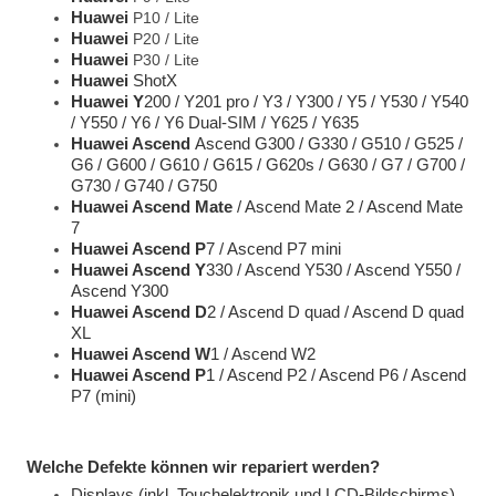
Huawei
P10 / Lite
Huawei
P20 / Lite
Huawei
P30 / Lite
Huawei
ShotX
Huawei Y
200 / Y201 pro / Y3 / Y300 / Y5 / Y530 / Y540
/ Y550 / Y6 / Y6 Dual-SIM / Y625 / Y635
Huawei Ascend
Ascend G300 / G330 / G510 / G525 /
G6 / G600 / G610 / G615 / G620s / G630 / G7 / G700 /
G730 / G740 / G750
Huawei Ascend Mate
/ Ascend Mate 2 / Ascend Mate
7
Huawei Ascend P
7 / Ascend P7 mini
Huawei Ascend Y
330 / Ascend Y530 / Ascend Y550 /
Ascend Y300
Huawei Ascend D
2 / Ascend D quad / Ascend D quad
XL
Huawei Ascend W
1 / Ascend W2
Huawei Ascend P
1 / Ascend P2 / Ascend P6 / Ascend
P7 (mini)
Welche Defekte können wir repariert werden?
Displays (inkl. Touchelektronik und LCD-Bildschirms)